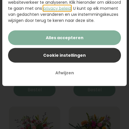
websiteverkeer te analyseren. Klik hieronder om akkoord
te gaan met ons
privacy beleid
. U kunt op elk moment
van gedachten veranderen en uw instemmingskeuzes
wijzigen door terug te keren naar deze site.
Alles accepteren
Cookie instellingen
Boeket Raya
Sanseveria
Afwijzen
31,95
19,95
Bestel
Bestel