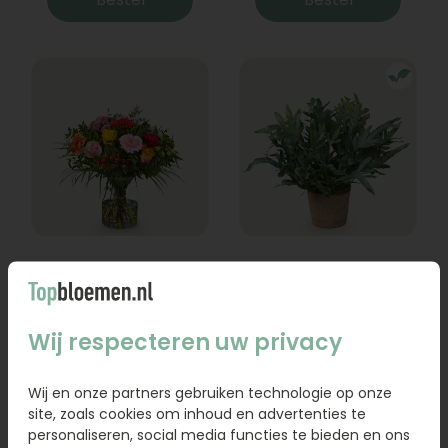
Boeket Lexie
Phlebodium
Vanaf
18,95
16,95
Wij respecteren uw privacy
Bestel
Bestel
Wij en onze partners gebruiken technologie op onze
site, zoals cookies om inhoud en advertenties te
personaliseren, social media functies te bieden en ons