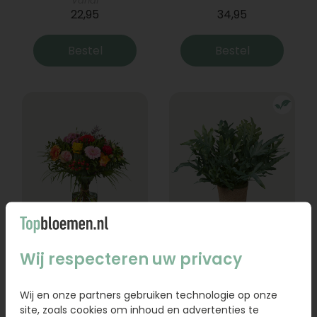
Vanaf
22,95
34,95
Bestel
Bestel
Boeket Lexie
Phlebodium
Wij respecteren uw privacy
Vanaf
18,95
16,95
Wij en onze partners gebruiken technologie op onze
site, zoals cookies om inhoud en advertenties te