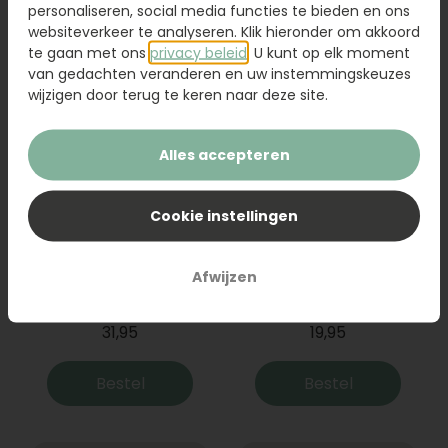
Bestel
Bestel
personaliseren, social media functies te bieden en ons
websiteverkeer te analyseren. Klik hieronder om akkoord
te gaan met ons
privacy beleid
. U kunt op elk moment
van gedachten veranderen en uw instemmingskeuzes
wijzigen door terug te keren naar deze site.
Alles accepteren
Cookie instellingen
Boeket Raya
Sanseveria
Afwijzen
31,95
19,95
Bestel
Bestel