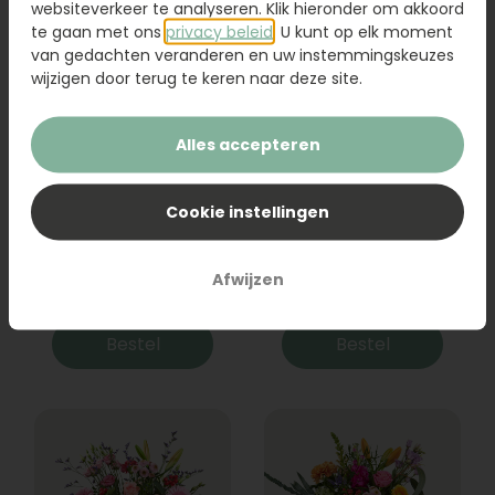
websiteverkeer te analyseren. Klik hieronder om akkoord
te gaan met ons
privacy beleid
. U kunt op elk moment
van gedachten veranderen en uw instemmingskeuzes
wijzigen door terug te keren naar deze site.
Alles accepteren
Cookie instellingen
Boeket Raya
Sanseveria
Afwijzen
31,95
19,95
Bestel
Bestel