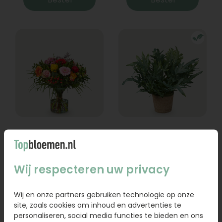
Boeket Lexie
Phlebodium
Vanaf
18,95
16,95
Wij respecteren uw privacy
Bestel
Bestel
Wij en onze partners gebruiken technologie op onze
site, zoals cookies om inhoud en advertenties te
personaliseren, social media functies te bieden en ons