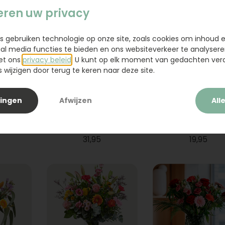
eren uw privacy
s gebruiken technologie op onze site, zoals cookies om inhoud 
ial media functies te bieden en ons websiteverkeer te analysere
et ons
privacy beleid
. U kunt op elk moment van gedachten ve
wijzigen door terug te keren naar deze site.
lingen
Afwijzen
All
ium
Boeket Raya
Sanseveria
31,95
19,95