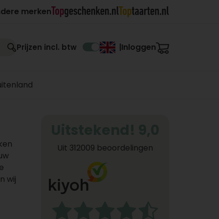
ndere merken
Inloggen
Prijzen incl. btw
|
uitenland
Uitstekend! 9,0
kken
Uit 312009 beoordelingen
 uw
e
n wij