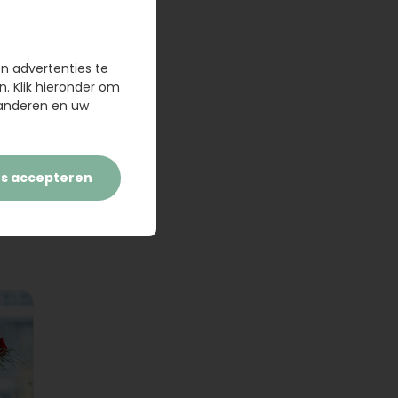
en advertenties te
n. Klik hieronder om
randeren en uw
es accepteren