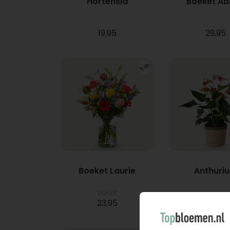
Hortensia
Boeket A
19,95
29,95
Boeket Laurie
Anthuri
Vanaf
23,95
21,95