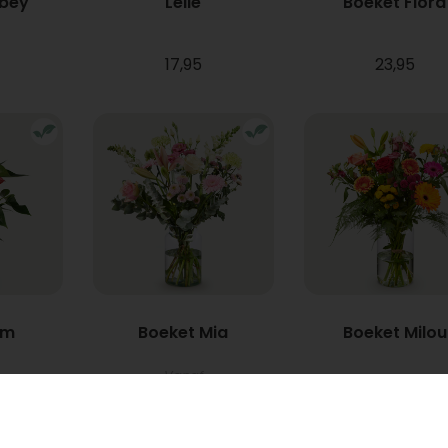
bbey
Lelie
Boeket Flora
17,95
23,95
um
Boeket Mia
Boeket Milou
Vanaf
22,95
34,95