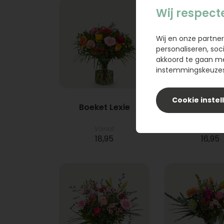
Wij respect
Wij en onze partner
personaliseren, soc
akkoord te gaan m
instemmingskeuzes 
Cookie instel
Boeket Lexie
Phlebod
Vanaf
18,95
16,95