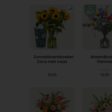
Zonnebloemboeket
Maandboe
Zora met vaas
Pemm
Vanaf
19,95
19,95