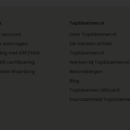
k
Topbloemen.nl
jk account
Over Topbloemen.nl
e aanvragen
De mensen achter
ling met ERP/SRM
Topbloemen.nl
01 certificering
Werken bij Topbloemen.nl
inkel Waarborg
Beoordelingen
Blog
Topbloemen Giftcard
Duurzaamheid Topbloeme