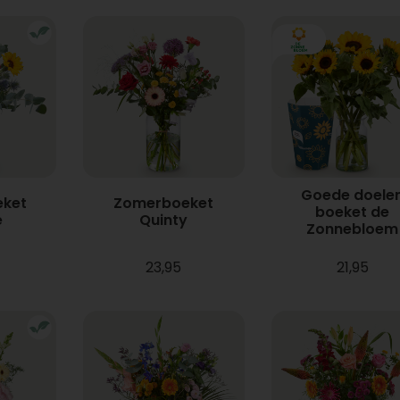
Goede doele
ket
Zomerboeket
boeket de
e
Quinty
Zonnebloem
23,95
21,95