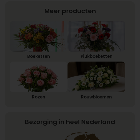
Meer producten
Boeketten
Plukboeketten
Rozen
Rouwbloemen
Bezorging in heel Nederland