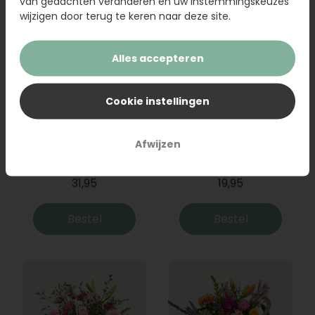
van gedachten veranderen en uw instemmingskeuzes
wijzigen door terug te keren naar deze site.
Alles accepteren
Cookie instellingen
Boeket Raya
Sanseveria
Afwijzen
31,95
19,95
Bestel
Bestel