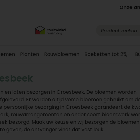
Onze a
loemen
Planten
Rouwbloemen
Boeketten tot 25,-
B
oesbeek
en en laten bezorgen in Groesbeek. De bloemen worden
afgeleverd. Er worden altijd verse bloemen gebruikt om d
persoonlijke bezorging in Groesbeek garandeert de kwal
werk, rouwarrangementen en ander soort bloemwerk wo
beek bezorgd. Maak uw keuze en wij bezorgen de bloemen 
e geven, de ontvanger vindt dat vast leuk.