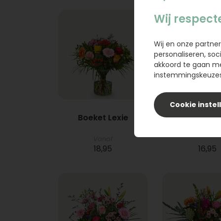
Wij respect
Wij en onze partner
personaliseren, soc
akkoord te gaan m
instemmingskeuzes 
Cookie instel
Boeket Lexie
Phlebod
Vanaf
18,95
16,95