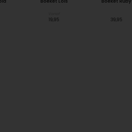
ola
Boeket Lois
Boeket Ruby
Vanaf
19,95
39,95