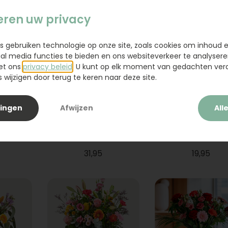
eren uw privacy
s gebruiken technologie op onze site, zoals cookies om inhoud 
ial media functies te bieden en ons websiteverkeer te analysere
et ons
privacy beleid
. U kunt op elk moment van gedachten ve
wijzigen door terug te keren naar deze site.
lingen
Afwijzen
All
ium
Boeket Raya
Sanseveria
31,95
19,95