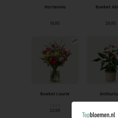
Hortensia
Boeket A
19,95
29,95
Boeket Laurie
Anthuri
Vanaf
23,95
21,95