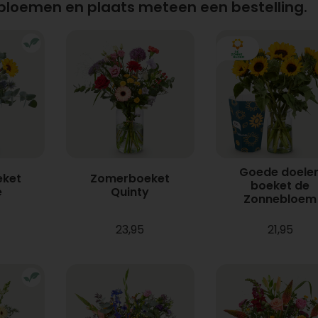
 bloemen en plaats meteen een bestelling.
Goede doele
ket
Zomerboeket
boeket de
e
Quinty
Zonnebloem
23,95
21,95