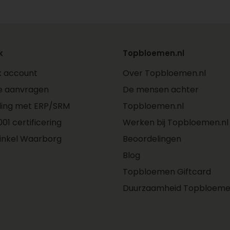
k
Topbloemen.nl
jk account
Over Topbloemen.nl
e aanvragen
De mensen achter
ling met ERP/SRM
Topbloemen.nl
01 certificering
Werken bij Topbloemen.nl
inkel Waarborg
Beoordelingen
Blog
Topbloemen Giftcard
Duurzaamheid Topbloeme