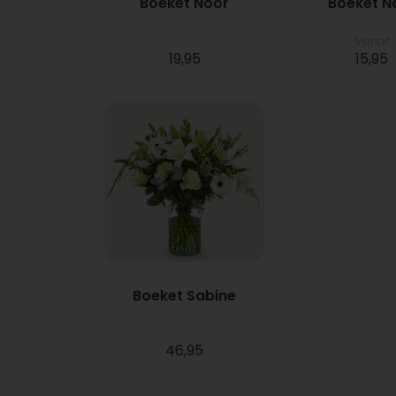
Boeket Noor
Boeket N
Vanaf
19,95
15,95
Boeket Sabine
46,95