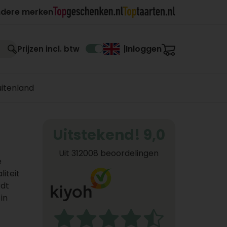
ndere merken
Inloggen
Prijzen incl. btw
|
uitenland
Uitstekend! 9,0
Uit 312008 beoordelingen
e
iteit
rdt
in