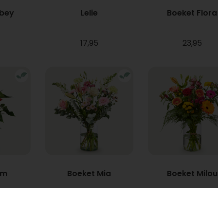
bbey
Lelie
Boeket Flora
17,95
23,95
um
Boeket Mia
Boeket Milou
Vanaf
22,95
34,95