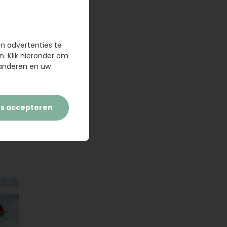
en advertenties te
n. Klik hieronder om
randeren en uw
es accepteren