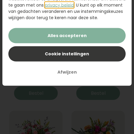
te gaan met ons
privacy beleid
. U kunt op elk moment
van gedachten veranderen en uw instemmingskeuzes
wijzigen door terug te keren naar deze site.
Alles accepteren
Cookie instellingen
Boeket Raya
Sanseveria
Afwijzen
31,95
19,95
Bestel
Bestel