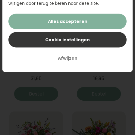
wijzigen door terug te keren naar deze site.
Alles accepteren
Cookie instellingen
Afwijzen
Boeket Raya
Sanseveria
31,95
19,95
Bestel
Bestel