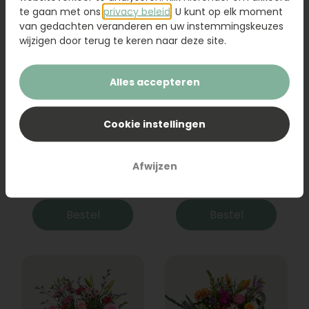
te gaan met ons
privacy beleid
. U kunt op elk moment
van gedachten veranderen en uw instemmingskeuzes
wijzigen door terug te keren naar deze site.
Alles accepteren
Cookie instellingen
Boeket Raya
Sanseveria
Afwijzen
31,95
19,95
Bestel
Bestel