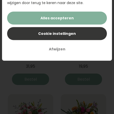
wijzigen door terug te keren naar deze site.
Alles accepteren
Cookie instellingen
Afwijzen
Boeket Raya
Sanseveria
31,95
19,95
Bestel
Bestel