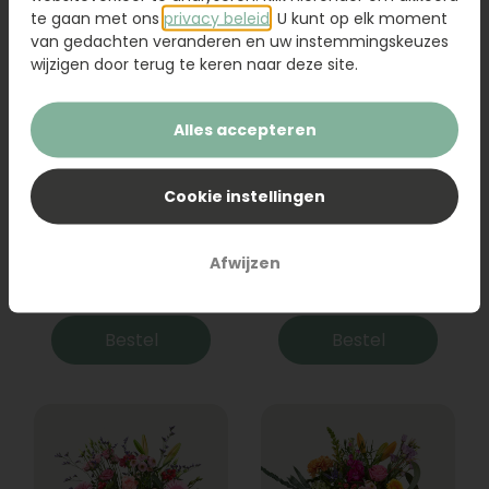
te gaan met ons
privacy beleid
. U kunt op elk moment
van gedachten veranderen en uw instemmingskeuzes
wijzigen door terug te keren naar deze site.
Alles accepteren
Cookie instellingen
Boeket Raya
Sanseveria
Afwijzen
31,95
19,95
Bestel
Bestel