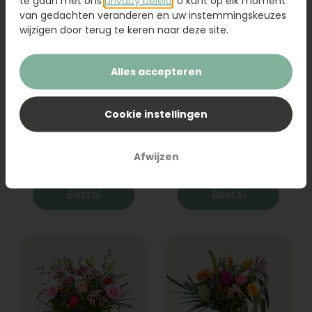
te gaan met ons
privacy beleid
. U kunt op elk moment
van gedachten veranderen en uw instemmingskeuzes
wijzigen door terug te keren naar deze site.
Alles accepteren
Cookie instellingen
Boeket Raya
Sanseveria
Afwijzen
31,95
19,95
Bestel
Bestel