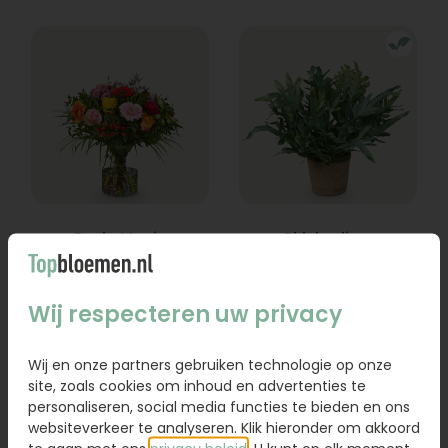
Boeket Lexie
Phlebodium
Vanaf
18,95
16,95
Wij respecteren uw privacy
Bestel
Bestel
Wij en onze partners gebruiken technologie op onze
site, zoals cookies om inhoud en advertenties te
personaliseren, social media functies te bieden en ons
websiteverkeer te analyseren. Klik hieronder om akkoord