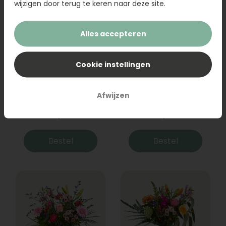
wijzigen door terug te keren naar deze site.
Alles accepteren
Cookie instellingen
Boeket Raya
Sanseveria
Afwijzen
31,95
19,95
Bestel
Bestel