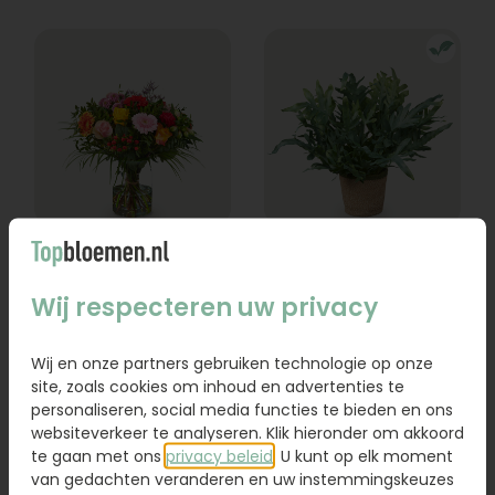
Boeket Lexie
Phlebodium
Wij respecteren uw privacy
Vanaf
18,95
16,95
Wij en onze partners gebruiken technologie op onze
Bestel
Bestel
site, zoals cookies om inhoud en advertenties te
personaliseren, social media functies te bieden en ons
websiteverkeer te analyseren. Klik hieronder om akkoord
te gaan met ons
privacy beleid
. U kunt op elk moment
van gedachten veranderen en uw instemmingskeuzes