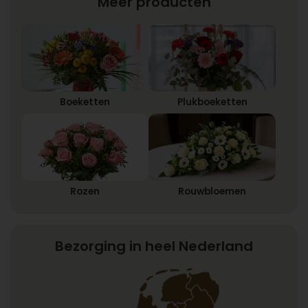
Meer producten
Boeketten
Plukboeketten
Rozen
Rouwbloemen
Bezorging in heel Nederland