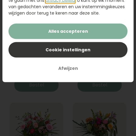
te gaan met ons
privacy beleid
. U kunt op elk moment
van gedachten veranderen en uw instemmingskeuzes
wijzigen door terug te keren naar deze site.
Alles accepteren
Cookie instellingen
Boeket Raya
Sanseveria
Afwijzen
31,95
19,95
Bestel
Bestel