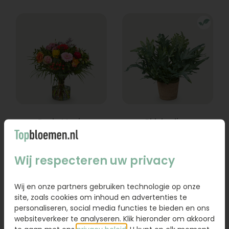
Boeket Lexie
Phlebodium
Vanaf
18,95
16,95
Wij respecteren uw privacy
Bestel
Bestel
Wij en onze partners gebruiken technologie op onze
site, zoals cookies om inhoud en advertenties te
personaliseren, social media functies te bieden en ons
websiteverkeer te analyseren. Klik hieronder om akkoord