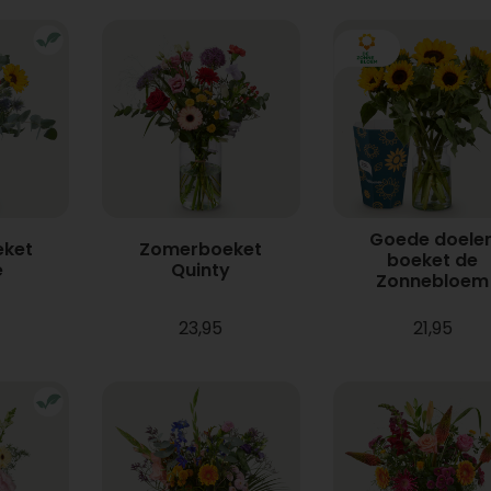
Goede doele
ket
Zomerboeket
boeket de
e
Quinty
Zonnebloem
23,95
21,95