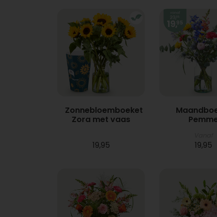
Zonnebloemboeket
Maandboe
Zora met vaas
Pemm
Vanaf
19,95
19,95