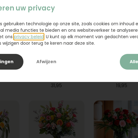
eren uw privacy
s gebruiken technologie op onze site, zoals cookies om inhoud 
ial media functies te bieden en ons websiteverkeer te analysere
et ons
privacy beleid
. U kunt op elk moment van gedachten ve
wijzigen door terug te keren naar deze site.
lingen
Afwijzen
All
ium
Boeket Raya
Sanseveria
31,95
19,95