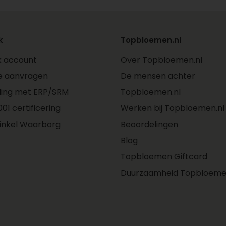
k
Topbloemen.nl
jk account
Over Topbloemen.nl
e aanvragen
De mensen achter
ling met ERP/SRM
Topbloemen.nl
01 certificering
Werken bij Topbloemen.nl
inkel Waarborg
Beoordelingen
Blog
Topbloemen Giftcard
Duurzaamheid Topbloeme