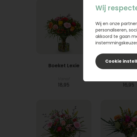
Wij respect
Wij en onze partner
personaliseren, soc
akkoord te gaan m
instemmingskeuzes 
Cookie instel
Boeket Lexie
Phlebod
Vanaf
18,95
16,95