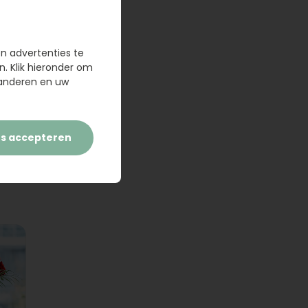
en advertenties te
n. Klik hieronder om
randeren en uw
es accepteren