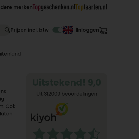
ndere merken
Inloggen
Prijzen incl. btw
|
uitenland
Uitstekend! 9,0
ons
Uit 312009 beoordelingen
ig
m. Ook
laten