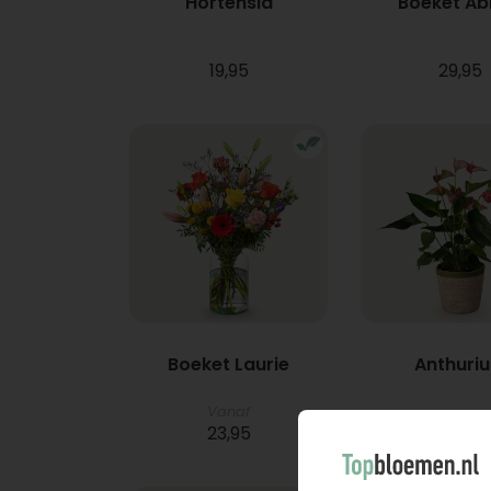
Hortensia
Boeket A
19,95
29,95
Boeket Laurie
Anthuri
Vanaf
23,95
21,95