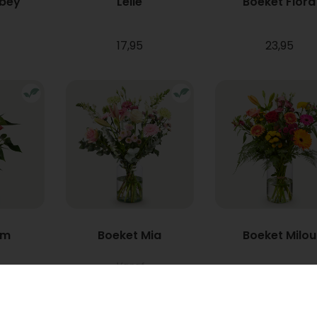
bbey
Lelie
Boeket Flora
17,95
23,95
um
Boeket Mia
Boeket Milou
Vanaf
22,95
34,95