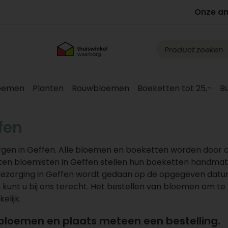
Onze a
loemen
Planten
Rouwbloemen
Boeketten tot 25,-
B
fen
gen in Geffen. Alle bloemen en boeketten worden door 
loten bloemisten in Geffen stellen hun boeketten handmat
 Bezorging in Geffen wordt gedaan op de opgegeven datu
nt u bij ons terecht. Het bestellen van bloemen om te 
elijk.
 bloemen en plaats meteen een bestelling.