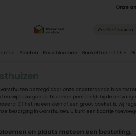
Onze a
loemen
Planten
Rouwbloemen
Boeketten tot 25,-
B
sthuizen
Garsthuizen bezorgd door onze onderstaande bloemisten
n wij bezorgen de bloemen persoonlijk bij de ontvanger
deerd. Of het nu een klein of een groot boeket is, wij reg
 onze bezorging in Garsthuizen. U kunt een kaartje toevoe
 bloemen en plaats meteen een bestelling.