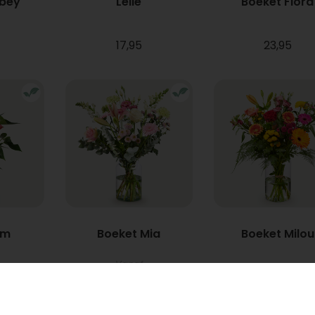
bbey
Lelie
Boeket Flora
17,95
23,95
um
Boeket Mia
Boeket Milou
Vanaf
22,95
34,95