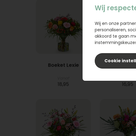
Wij respect
Wij en onze partner
personaliseren, soc
akkoord te gaan m
instemmingskeuzes 
Cookie instel
Boeket Lexie
Phlebod
Vanaf
18,95
16,95