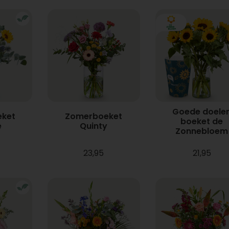
Goede doele
ket
Zomerboeket
boeket de
e
Quinty
Zonnebloem
23,95
21,95