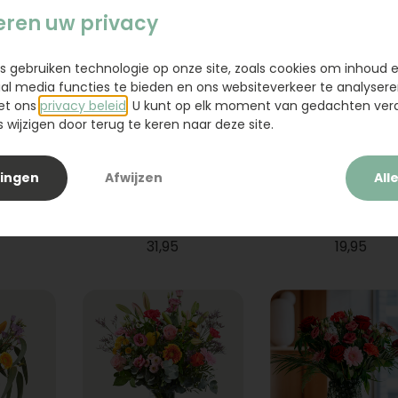
eren uw privacy
s gebruiken technologie op onze site, zoals cookies om inhoud 
ial media functies te bieden en ons websiteverkeer te analysere
et ons
privacy beleid
. U kunt op elk moment van gedachten ve
wijzigen door terug te keren naar deze site.
lingen
Afwijzen
All
ium
Boeket Raya
Sanseveria
31,95
19,95