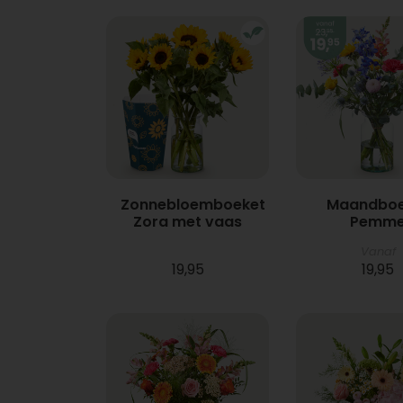
Zonnebloemboeket
Maandboe
Zora met vaas
Pemm
Vanaf
19,95
19,95