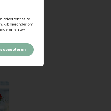
en advertenties te
n. Klik hieronder om
randeren en uw
es accepteren