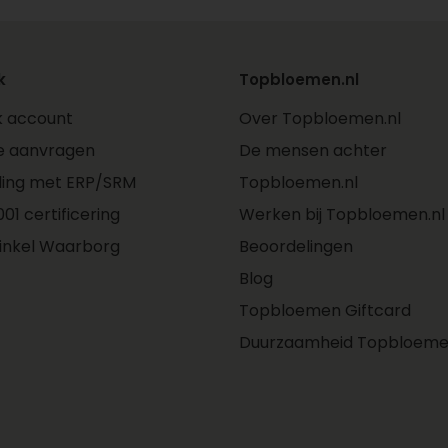
k
Topbloemen.nl
jk account
Over Topbloemen.nl
e aanvragen
De mensen achter
ling met ERP/SRM
Topbloemen.nl
01 certificering
Werken bij Topbloemen.nl
inkel Waarborg
Beoordelingen
Blog
Topbloemen Giftcard
Duurzaamheid Topbloeme