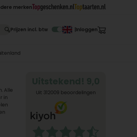
ndere merken
Inloggen
Prijzen incl. btw
|
uitenland
Uitstekend! 9,0
. Alle
Uit 312009 beoordelingen
 in
elen
gen