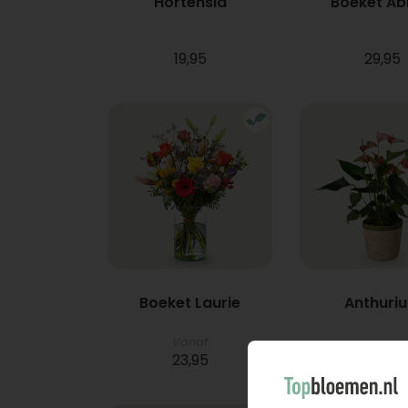
Hortensia
Boeket A
19,95
29,95
Boeket Laurie
Anthuri
Vanaf
23,95
21,95