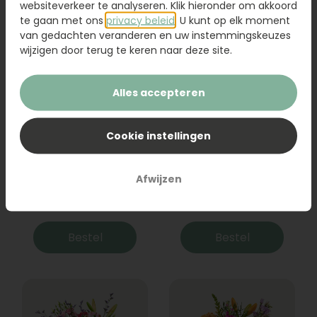
websiteverkeer te analyseren. Klik hieronder om akkoord
te gaan met ons
privacy beleid
. U kunt op elk moment
van gedachten veranderen en uw instemmingskeuzes
wijzigen door terug te keren naar deze site.
Alles accepteren
Cookie instellingen
Boeket Raya
Sanseveria
Afwijzen
31,95
19,95
Bestel
Bestel