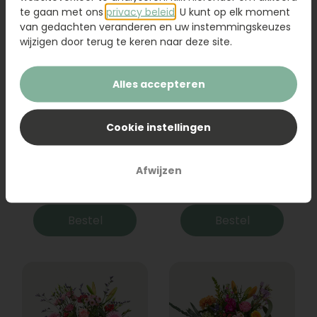
te gaan met ons
privacy beleid
. U kunt op elk moment
van gedachten veranderen en uw instemmingskeuzes
wijzigen door terug te keren naar deze site.
Alles accepteren
Cookie instellingen
Boeket Raya
Sanseveria
Afwijzen
31,95
19,95
Bestel
Bestel