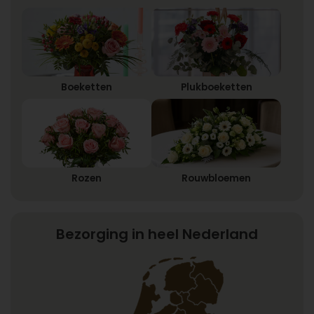
Boeketten
Plukboeketten
Rozen
Rouwbloemen
Bezorging in heel Nederland