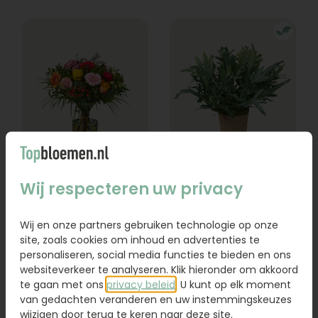
Boeket Lexie
Phlebodium
Wij respecteren uw privacy
Vanaf
18,95
16,95
Wij en onze partners gebruiken technologie op onze
site, zoals cookies om inhoud en advertenties te
Bestel
Bestel
personaliseren, social media functies te bieden en ons
websiteverkeer te analyseren. Klik hieronder om akkoord
te gaan met ons
privacy beleid
. U kunt op elk moment
van gedachten veranderen en uw instemmingskeuzes
wijzigen door terug te keren naar deze site.