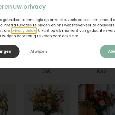
eren uw privacy
s gebruiken technologie op onze site, zoals cookies om inhoud 
ial media functies te bieden en ons websiteverkeer te analysere
et ons
privacy beleid
. U kunt op elk moment van gedachten ve
wijzigen door terug te keren naar deze site.
lingen
Afwijzen
All
ium
Boeket Raya
Sanseveria
31,95
19,95