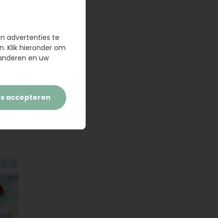
en advertenties te
n. Klik hieronder om
randeren en uw
es accepteren