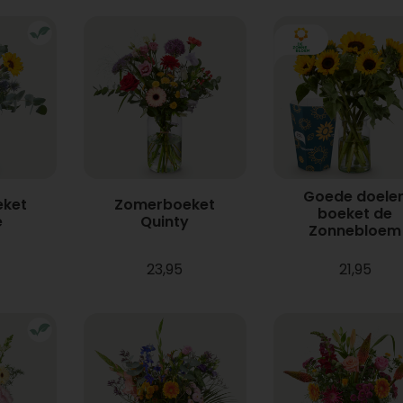
Goede doele
ket
Zomerboeket
boeket de
e
Quinty
Zonnebloem
23,95
21,95