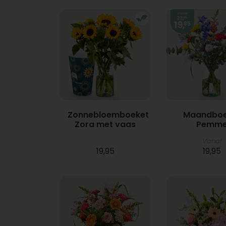
Zonnebloemboeket
Maandboe
Zora met vaas
Pemm
Vanaf
19,95
19,95