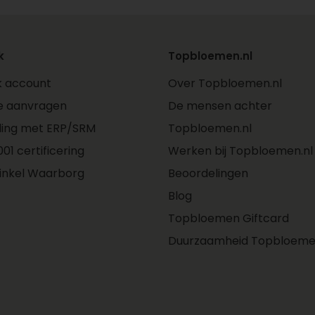
k
Topbloemen.nl
jk account
Over Topbloemen.nl
e aanvragen
De mensen achter
ling met ERP/SRM
Topbloemen.nl
01 certificering
Werken bij Topbloemen.nl
inkel Waarborg
Beoordelingen
Blog
Topbloemen Giftcard
Duurzaamheid Topbloeme