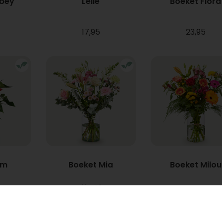
bbey
Lelie
Boeket Flora
17,95
23,95
um
Boeket Mia
Boeket Milou
Vanaf
22,95
34,95