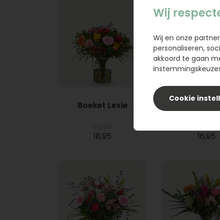
Wij respect
Wij en onze partner
personaliseren, soc
akkoord te gaan m
instemmingskeuzes 
Cookie instel
Boeket Lexie
Phlebod
Vanaf
18,95
16,95