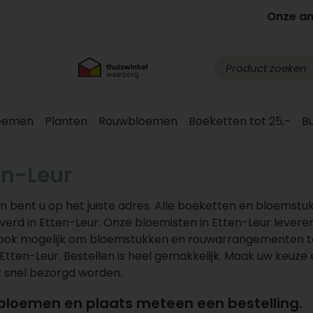
Onze a
loemen
Planten
Rouwbloemen
Boeketten tot 25,-
B
en-Leur
 bent u op het juiste adres. Alle boeketten en bloemstu
rd in Etten-Leur. Onze bloemisten in Etten-Leur levere
is ook mogelijk om bloemstukken en rouwarrangementen t
Etten-Leur. Bestellen is heel gemakkelijk. Maak uw keuze 
r snel bezorgd worden.
 bloemen en plaats meteen een bestelling.