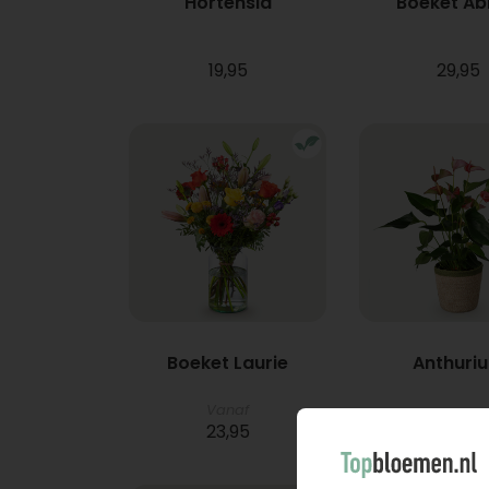
Hortensia
Boeket A
19,95
29,95
Boeket Laurie
Anthuri
Vanaf
23,95
21,95