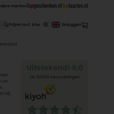
ndere merken
Inloggen
Prijzen incl. btw
|
uitenland
Uitstekend! 9,0
kken
Uit 312005 beoordelingen
n uw
e
en wij