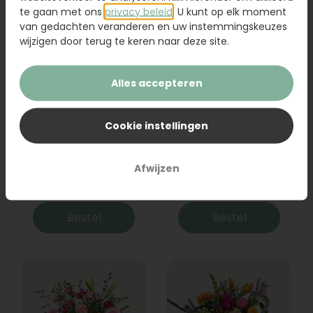
te gaan met ons
privacy beleid
. U kunt op elk moment
van gedachten veranderen en uw instemmingskeuzes
wijzigen door terug te keren naar deze site.
Alles accepteren
Cookie instellingen
Boeket Raya
Sanseveria
Afwijzen
31,95
19,95
Bestel
Bestel