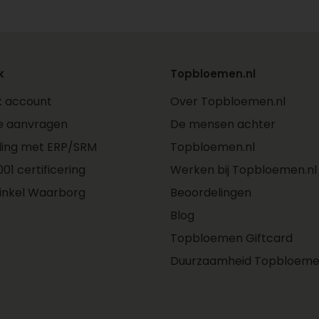
k
Topbloemen.nl
jk account
Over Topbloemen.nl
e aanvragen
De mensen achter
ling met ERP/SRM
Topbloemen.nl
01 certificering
Werken bij Topbloemen.nl
inkel Waarborg
Beoordelingen
Blog
Topbloemen Giftcard
Duurzaamheid Topbloeme