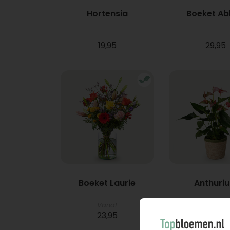
Hortensia
Boeket A
19,95
29,95
Boeket Laurie
Anthuri
Vanaf
23,95
21,95