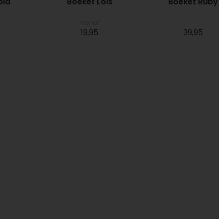
ola
Boeket Lois
Boeket Ruby
Vanaf
19,95
39,95