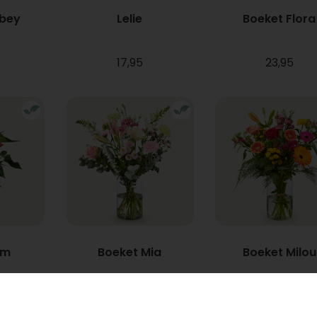
bbey
Lelie
Boeket Flora
17,95
23,95
um
Boeket Mia
Boeket Milou
Vanaf
22,95
34,95