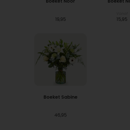
Boeket Noor
Boeket N
Vanaf
19,95
15,95
Boeket Sabine
46,95