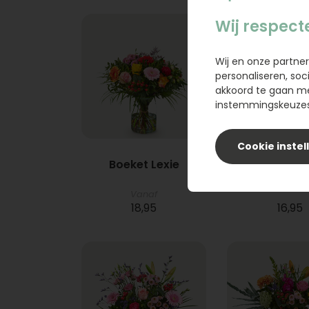
Wij respect
Wij en onze partner
personaliseren, soc
akkoord te gaan m
instemmingskeuzes 
Cookie instel
Boeket Lexie
Phlebod
Vanaf
18,95
16,95