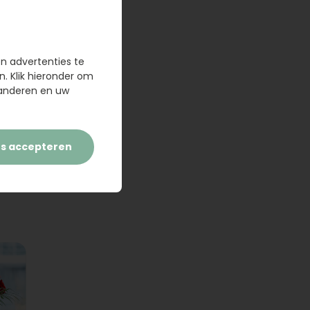
en advertenties te
n. Klik hieronder om
randeren en uw
es accepteren