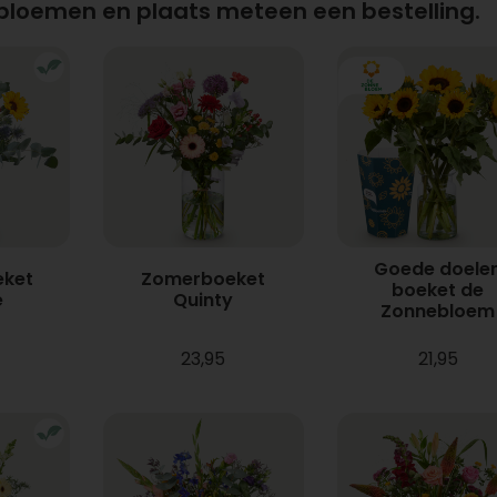
 bloemen en plaats meteen een bestelling.
Goede doele
ket
Zomerboeket
boeket de
e
Quinty
Zonnebloem
23,95
21,95