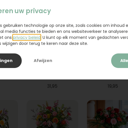
eren uw privacy
s gebruiken technologie op onze site, zoals cookies om inhoud 
ial media functies te bieden en ons websiteverkeer te analysere
et ons
privacy beleid
. U kunt op elk moment van gedachten ve
wijzigen door terug te keren naar deze site.
lingen
Afwijzen
All
ium
Boeket Raya
Sanseveria
31,95
19,95