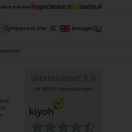
ndere merken
Inloggen
Prijzen incl. btw
|
uitenland
Uitstekend! 9,0
Uit 312007 beoordelingen
teit
rdt
n