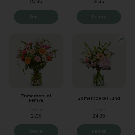
23,95
21,95
Bestel
Bestel
Zomerboeket
Zomerboeket Luna
Femke
Vanaf
Vanaf
21,95
24,95
Bestel
Bestel