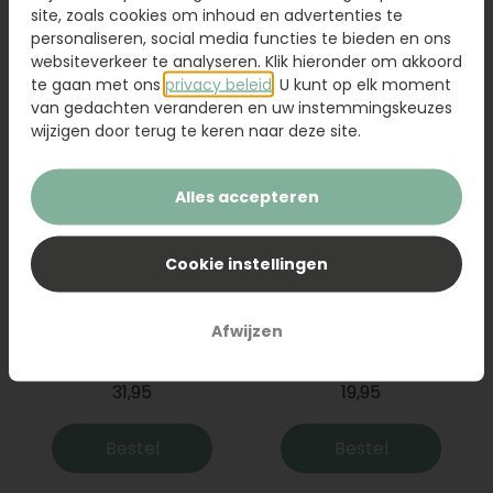
site, zoals cookies om inhoud en advertenties te
Bestel
Bestel
personaliseren, social media functies te bieden en ons
websiteverkeer te analyseren. Klik hieronder om akkoord
te gaan met ons
privacy beleid
. U kunt op elk moment
van gedachten veranderen en uw instemmingskeuzes
wijzigen door terug te keren naar deze site.
Alles accepteren
Cookie instellingen
Boeket Raya
Sanseveria
Afwijzen
31,95
19,95
Bestel
Bestel