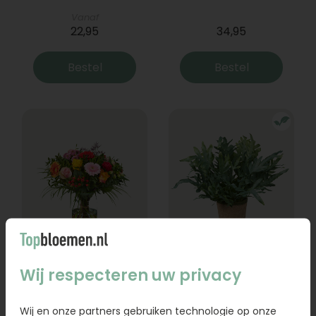
Vanaf
22,95
34,95
Bestel
Bestel
Boeket Lexie
Phlebodium
Wij respecteren uw privacy
Vanaf
18,95
16,95
Wij en onze partners gebruiken technologie op onze