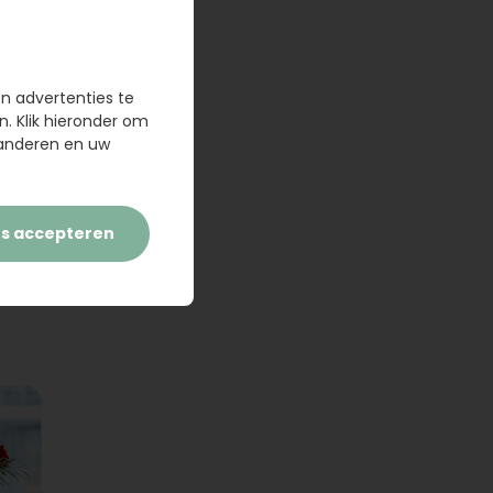
en advertenties te
n. Klik hieronder om
randeren en uw
es accepteren