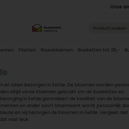
Onze a
loemen
Planten
Rouwbloemen
Boeketten tot 25,-
B
de
n en laten bezorgen in Eefde. De bloemen worden persoo
orden altijd verse bloemen gebruikt om de boeketten en
ezorging in Eefde garandeert de kwaliteit van de bloem
ementen en ander soort bloemwerk wordt persoonlijk do
keuze en wij bezorgen de bloemen in Eefde. Vergeet niet
at vast leuk.