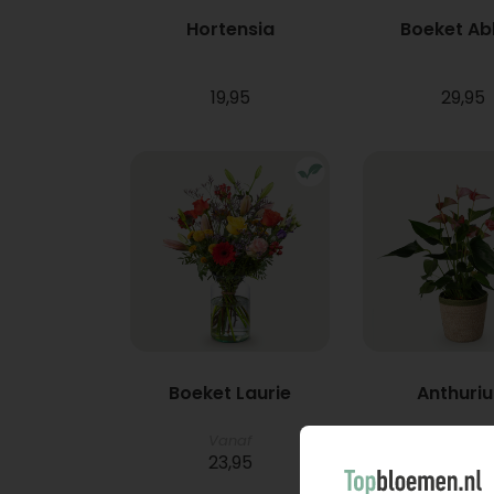
Hortensia
Boeket A
19,95
29,95
Boeket Laurie
Anthuri
Vanaf
23,95
21,95