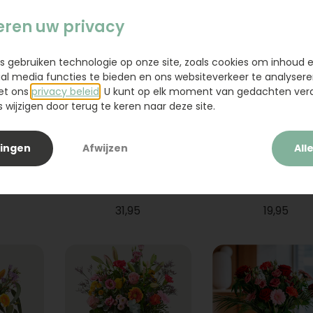
eren uw privacy
s gebruiken technologie op onze site, zoals cookies om inhoud 
ial media functies te bieden en ons websiteverkeer te analysere
et ons
privacy beleid
. U kunt op elk moment van gedachten ve
wijzigen door terug te keren naar deze site.
lingen
Afwijzen
All
ium
Boeket Raya
Sanseveria
31,95
19,95