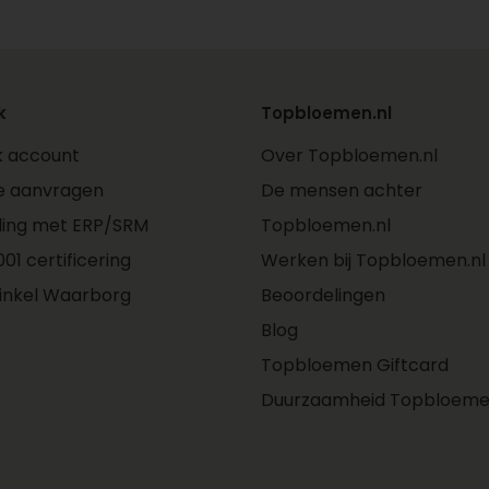
k
Topbloemen.nl
jk account
Over Topbloemen.nl
e aanvragen
De mensen achter
ling met ERP/SRM
Topbloemen.nl
01 certificering
Werken bij Topbloemen.nl
inkel Waarborg
Beoordelingen
Blog
Topbloemen Giftcard
Duurzaamheid Topbloeme