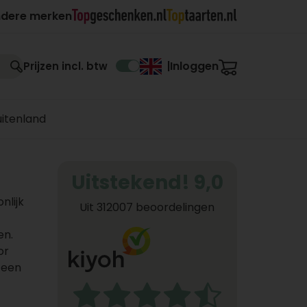
ndere merken
Inloggen
Prijzen incl. btw
|
uitenland
Uitstekend! 9,0
nlijk
Uit 312007 beoordelingen
en.
or
 een