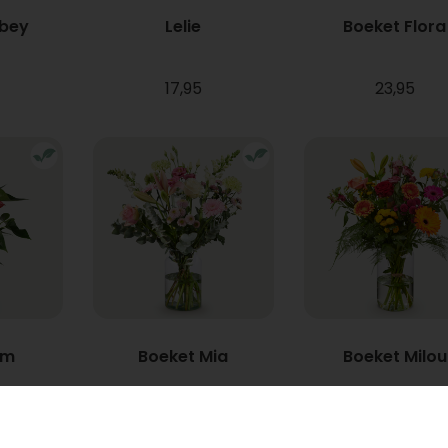
bbey
Lelie
Boeket Flora
17,95
23,95
um
Boeket Mia
Boeket Milou
Vanaf
22,95
34,95