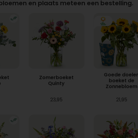
 bloemen en plaats meteen een bestelling.
Goede doele
ket
Zomerboeket
boeket de
e
Quinty
Zonnebloem
23,95
21,95