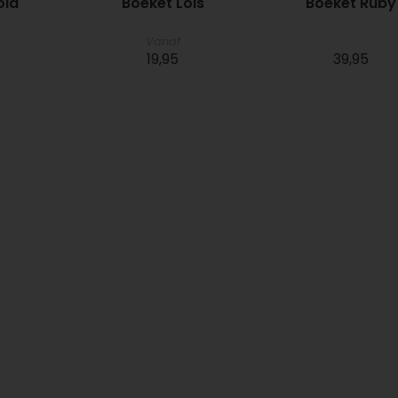
ola
Boeket Lois
Boeket Ruby
Vanaf
19,95
39,95