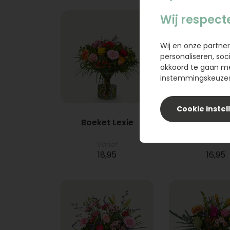
Wij respect
Wij en onze partner
personaliseren, soc
akkoord te gaan m
instemmingskeuzes 
Cookie instel
Boeket Lexie
Phlebod
Vanaf
18,95
16,95