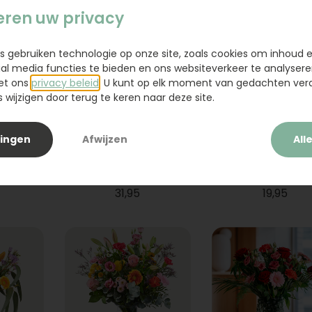
eren uw privacy
s gebruiken technologie op onze site, zoals cookies om inhoud 
ial media functies te bieden en ons websiteverkeer te analysere
et ons
privacy beleid
. U kunt op elk moment van gedachten ve
wijzigen door terug te keren naar deze site.
lingen
Afwijzen
All
ium
Boeket Raya
Sanseveria
31,95
19,95