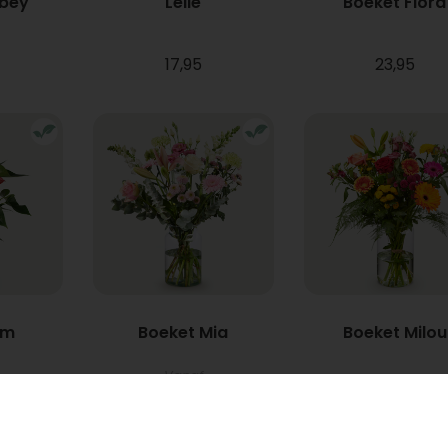
bbey
Lelie
Boeket Flora
17,95
23,95
um
Boeket Mia
Boeket Milou
Vanaf
22,95
34,95