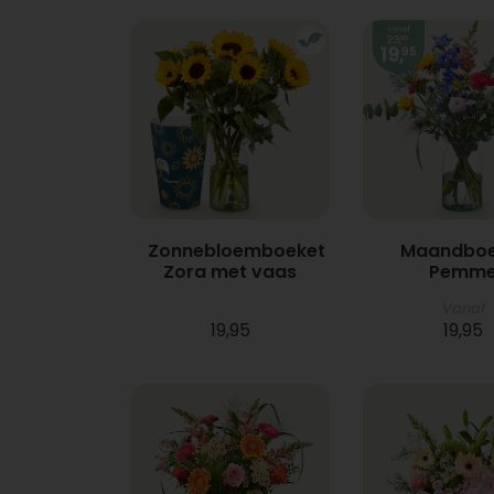
Zonnebloemboeket
Maandboe
Zora met vaas
Pemm
Vanaf
19,95
19,95