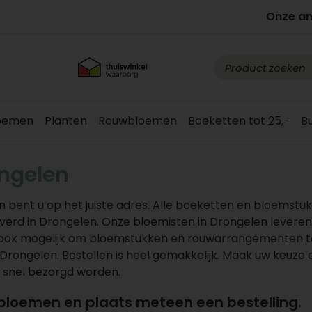
Onze a
loemen
Planten
Rouwbloemen
Boeketten tot 25,-
B
ngelen
bent u op het juiste adres. Alle boeketten en bloemstu
erd in Drongelen. Onze bloemisten in Drongelen levere
is ook mogelijk om bloemstukken en rouwarrangementen t
Drongelen. Bestellen is heel gemakkelijk. Maak uw keuze e
 snel bezorgd worden.
 bloemen en plaats meteen een bestelling.