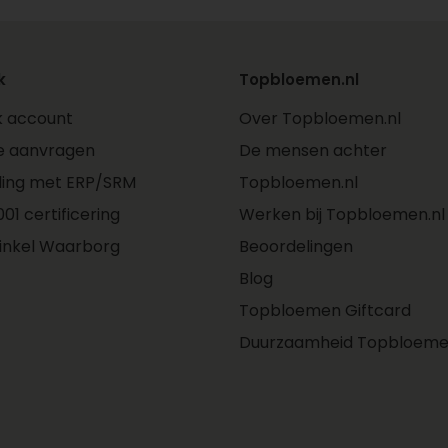
k
Topbloemen.nl
jk account
Over Topbloemen.nl
e aanvragen
De mensen achter
ling met ERP/SRM
Topbloemen.nl
01 certificering
Werken bij Topbloemen.nl
inkel Waarborg
Beoordelingen
Blog
Topbloemen Giftcard
Duurzaamheid Topbloeme