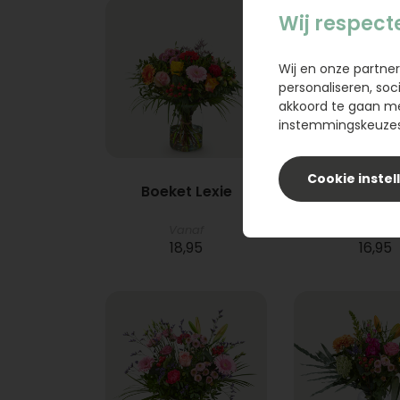
Wij respect
Wij en onze partner
personaliseren, soc
akkoord te gaan m
instemmingskeuzes 
Cookie instel
Boeket Lexie
Phlebod
Vanaf
18,95
16,95