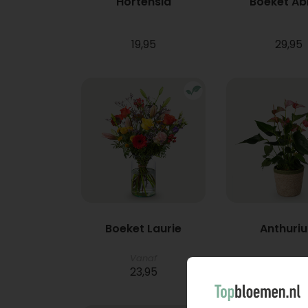
Hortensia
Boeket A
19,95
29,95
Boeket Laurie
Anthuri
Vanaf
23,95
21,95