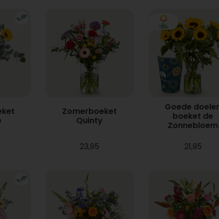
Goede doele
ket
Zomerboeket
boeket de
e
Quinty
Zonnebloem
23,95
21,95