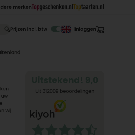
ndere merken
Inloggen
Prijzen incl. btw
|
uitenland
Uitstekend! 9,0
kken
Uit 312009 beoordelingen
n uw
e
n wij