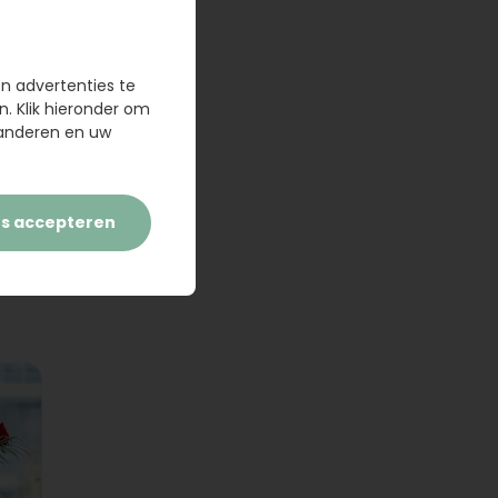
en advertenties te
n. Klik hieronder om
randeren en uw
es accepteren