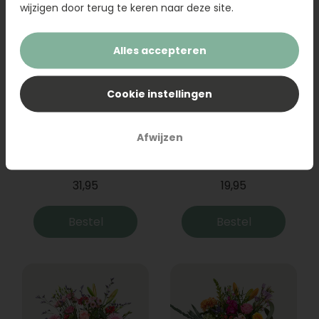
wijzigen door terug te keren naar deze site.
Alles accepteren
Cookie instellingen
Afwijzen
Boeket Raya
Sanseveria
31,95
19,95
Bestel
Bestel