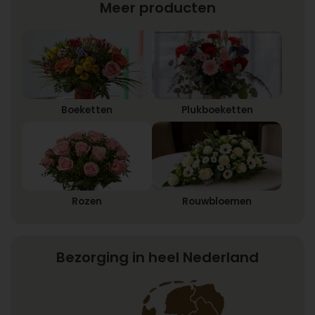
Meer producten
Boeketten
Plukboeketten
Rozen
Rouwbloemen
Bezorging in heel Nederland