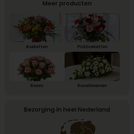
Meer producten
Boeketten
Plukboeketten
Rozen
Rouwbloemen
Bezorging in heel Nederland