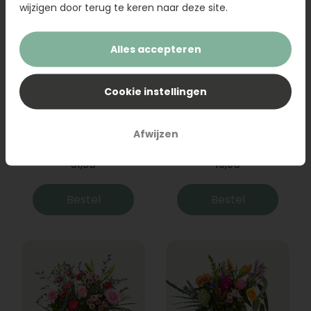
wijzigen door terug te keren naar deze site.
Alles accepteren
Cookie instellingen
Boeket Raya
Sanseveria
Afwijzen
31,95
19,95
Bestel
Bestel