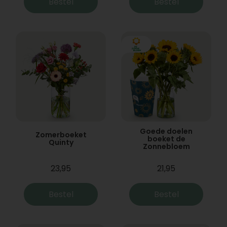
Bestel
Bestel
Goede doelen
Zomerboeket
boeket de
Quinty
Zonnebloem
23,95
21,95
Bestel
Bestel