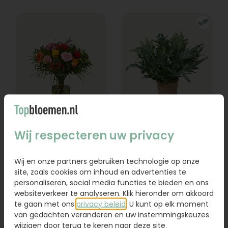
Boeket Lexie
Phlebodium
Wij respecteren uw privacy
Vanaf
18,95
16,95
Wij en onze partners gebruiken technologie op onze
site, zoals cookies om inhoud en advertenties te
Bestel
Bestel
personaliseren, social media functies te bieden en ons
websiteverkeer te analyseren. Klik hieronder om akkoord
te gaan met ons
privacy beleid
. U kunt op elk moment
van gedachten veranderen en uw instemmingskeuzes
wijzigen door terug te keren naar deze site.