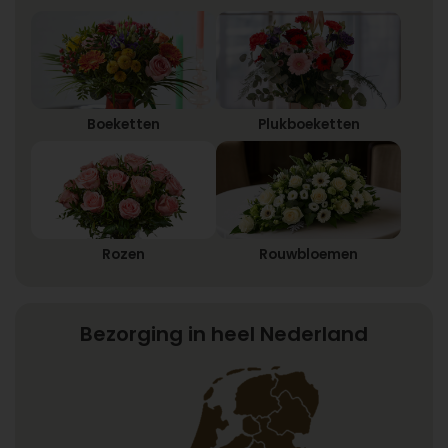
Boeketten
Plukboeketten
Rozen
Rouwbloemen
Bezorging in heel Nederland