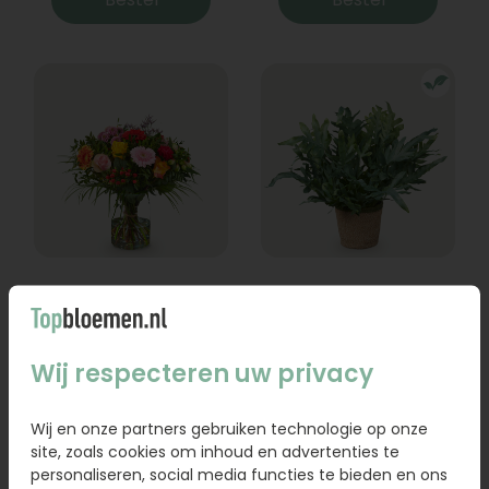
Boeket Lexie
Phlebodium
Vanaf
18,95
16,95
Wij respecteren uw privacy
Bestel
Bestel
Wij en onze partners gebruiken technologie op onze
site, zoals cookies om inhoud en advertenties te
personaliseren, social media functies te bieden en ons