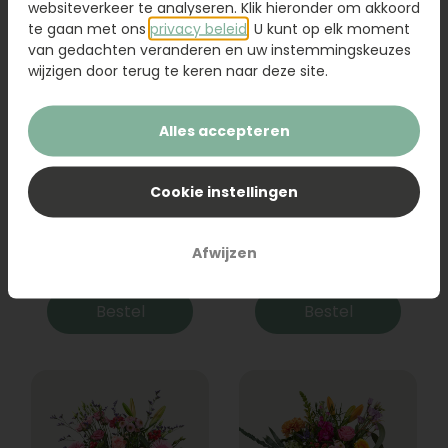
websiteverkeer te analyseren. Klik hieronder om akkoord
te gaan met ons
privacy beleid
. U kunt op elk moment
van gedachten veranderen en uw instemmingskeuzes
wijzigen door terug te keren naar deze site.
Alles accepteren
Cookie instellingen
Boeket Raya
Sanseveria
Afwijzen
31,95
19,95
Bestel
Bestel