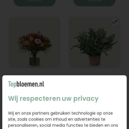
Boeket Lexie
Phlebodium
Vanaf
18,95
16,95
Wij respecteren uw privacy
Bestel
Bestel
Wij en onze partners gebruiken technologie op onze
site, zoals cookies om inhoud en advertenties te
personaliseren, social media functies te bieden en ons