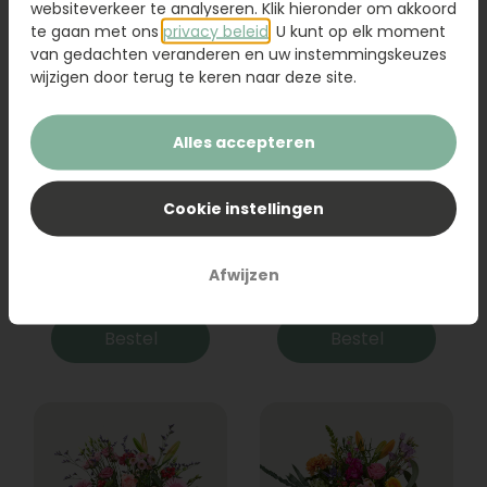
websiteverkeer te analyseren. Klik hieronder om akkoord
te gaan met ons
privacy beleid
. U kunt op elk moment
van gedachten veranderen en uw instemmingskeuzes
wijzigen door terug te keren naar deze site.
Alles accepteren
Cookie instellingen
Boeket Raya
Sanseveria
Afwijzen
31,95
19,95
Bestel
Bestel