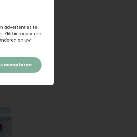
en advertenties te
n. Klik hieronder om
randeren en uw
es accepteren