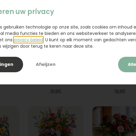
eren uw privacy
s gebruiken technologie op onze site, zoals cookies om inhoud 
ial media functies te bieden en ons websiteverkeer te analysere
et ons
privacy beleid
. U kunt op elk moment van gedachten ve
wijzigen door terug te keren naar deze site.
lingen
Afwijzen
All
ium
Boeket Raya
Sanseveria
31,95
19,95