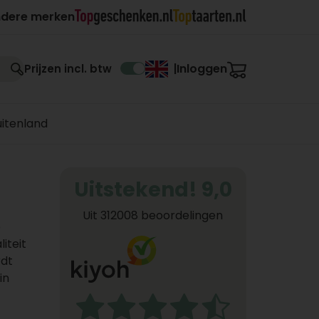
ndere merken
Inloggen
Prijzen incl. btw
|
uitenland
Uitstekend! 9,0
Uit 312008 beoordelingen
e
iteit
rdt
in