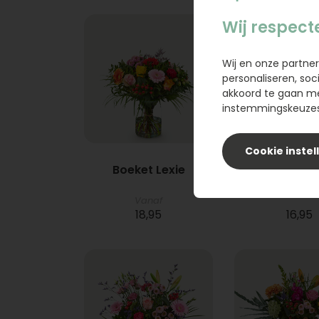
Wij respect
Wij en onze partner
personaliseren, soc
akkoord te gaan m
instemmingskeuzes 
Cookie instel
Boeket Lexie
Phlebod
Vanaf
18,95
16,95