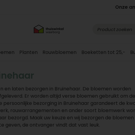
Onze a
loemen
Planten
Rouwbloemen
Boeketten tot 25,-
B
inehaar
n en laten bezorgen in Bruinehaar. De bloemen worden
afgeleverd. Er worden altijd verse bloemen gebruikt om d
ersoonlijke bezorging in Bruinehaar garandeert de kwal
werk, rouwarrangementen en ander soort bloemwerk wo
haar bezorgd. Maak uw keuze en wij bezorgen de bloemen 
te geven, de ontvanger vindt dat vast leuk.