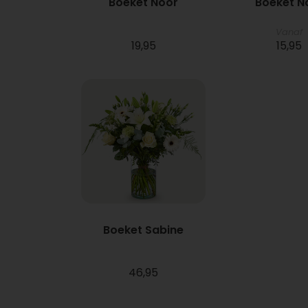
Boeket Noor
Boeket N
Vanaf
19,95
15,95
Boeket Sabine
46,95