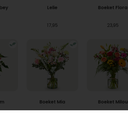
bbey
Lelie
Boeket Flora
17,95
23,95
um
Boeket Mia
Boeket Milou
Vanaf
22,95
34,95