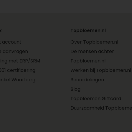
k
Topbloemen.nl
jk account
Over Topbloemen.nl
e aanvragen
De mensen achter
ling met ERP/SRM
Topbloemen.nl
01 certificering
Werken bij Topbloemen.nl
inkel Waarborg
Beoordelingen
Blog
Topbloemen Giftcard
Duurzaamheid Topbloeme