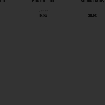
ola
Boeket Lois
Boeket Ruby
Vanaf
19,95
39,95