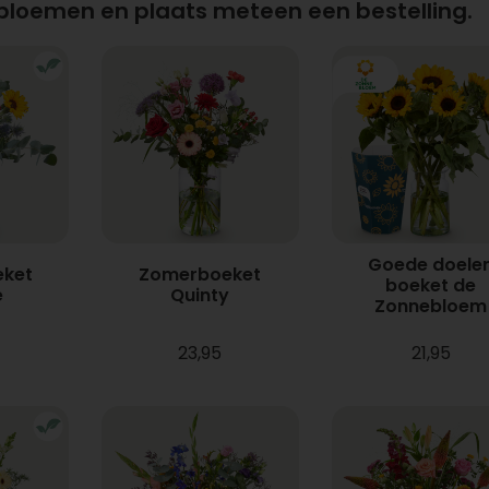
 bloemen en plaats meteen een bestelling.
Goede doele
ket
Zomerboeket
boeket de
e
Quinty
Zonnebloem
23,95
21,95