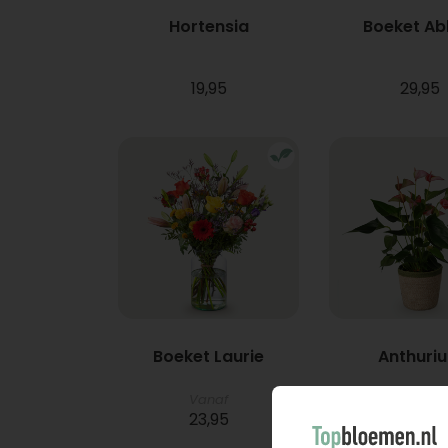
Hortensia
Boeket A
19,95
29,95
Boeket Laurie
Anthuri
Vanaf
23,95
21,95