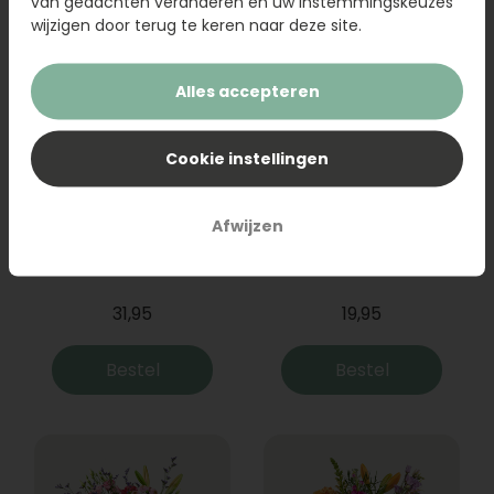
van gedachten veranderen en uw instemmingskeuzes
wijzigen door terug te keren naar deze site.
Alles accepteren
Cookie instellingen
Afwijzen
Boeket Raya
Sanseveria
31,95
19,95
Bestel
Bestel