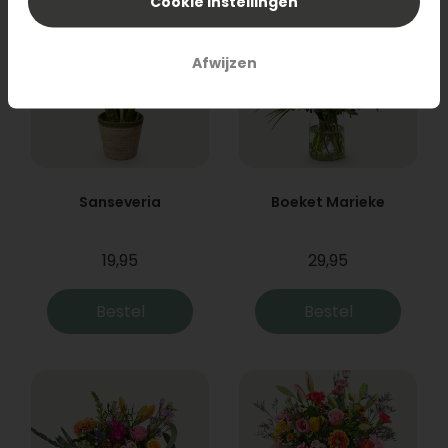
Cookie instellingen
Afwijzen
Sanseveria
Boeket Marieke
19,95
29,95
Bestel
Bestel