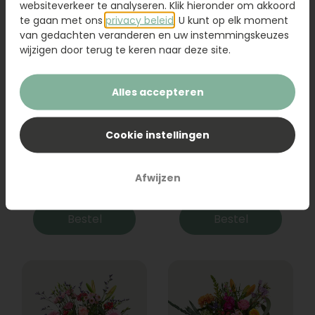
websiteverkeer te analyseren. Klik hieronder om akkoord
te gaan met ons
privacy beleid
. U kunt op elk moment
van gedachten veranderen en uw instemmingskeuzes
wijzigen door terug te keren naar deze site.
Alles accepteren
Cookie instellingen
Boeket Raya
Sanseveria
Afwijzen
31,95
19,95
Bestel
Bestel