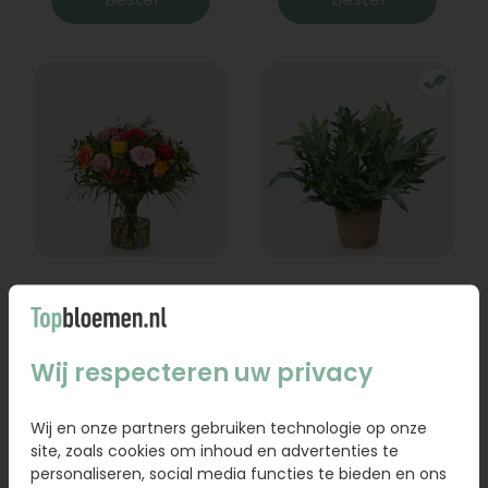
Boeket Lexie
Phlebodium
Vanaf
18,95
16,95
Wij respecteren uw privacy
Bestel
Bestel
Wij en onze partners gebruiken technologie op onze
site, zoals cookies om inhoud en advertenties te
personaliseren, social media functies te bieden en ons