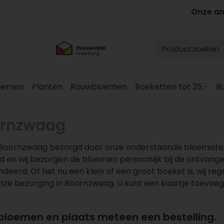
Onze a
loemen
Planten
Rouwbloemen
Boeketten tot 25,-
B
ornzwaag
 Boornzwaag bezorgd door onze onderstaande bloemisten
n wij bezorgen de bloemen persoonlijk bij de ontvanger
deerd. Of het nu een klein of een groot boeket is, wij reg
 onze bezorging in Boornzwaag. U kunt een kaartje toevoe
 bloemen en plaats meteen een bestelling.