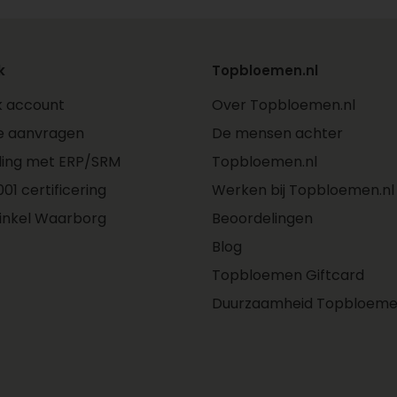
k
Topbloemen.nl
jk account
Over Topbloemen.nl
e aanvragen
De mensen achter
ling met ERP/SRM
Topbloemen.nl
01 certificering
Werken bij Topbloemen.nl
inkel Waarborg
Beoordelingen
Blog
Topbloemen Giftcard
Duurzaamheid Topbloeme