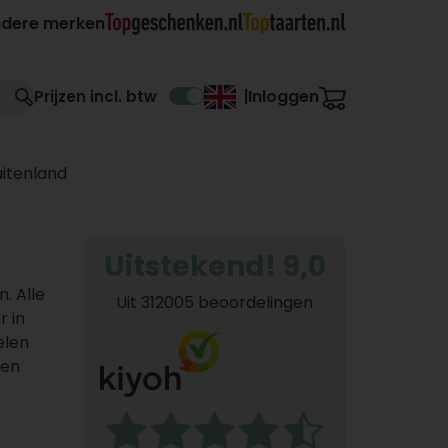
ndere merken
Inloggen
Prijzen incl. btw
|
uitenland
Uitstekend! 9,0
. Alle
Uit 312005 beoordelingen
 in
elen
gen