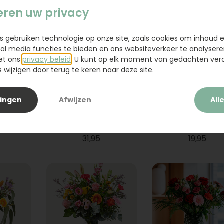
eren uw privacy
s gebruiken technologie op onze site, zoals cookies om inhoud 
ial media functies te bieden en ons websiteverkeer te analysere
et ons
privacy beleid
. U kunt op elk moment van gedachten ve
wijzigen door terug te keren naar deze site.
lingen
Afwijzen
All
ium
Boeket Raya
Sanseveria
31,95
19,95