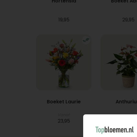
Hortensia
Boeket A
19,95
29,95
Boeket Laurie
Anthuri
Vanaf
23,95
21,95