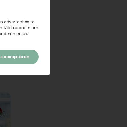
en advertenties te
n. Klik hieronder om
randeren en uw
es accepteren