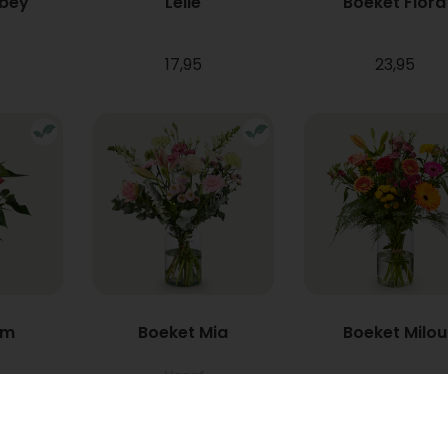
bbey
Lelie
Boeket Flora
17,95
23,95
um
Boeket Mia
Boeket Milou
Vanaf
22,95
34,95