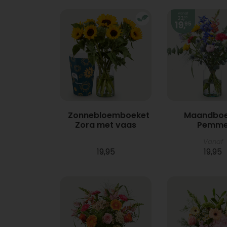
Zonnebloemboeket
Maandboe
Zora met vaas
Pemm
Vanaf
19,95
19,95