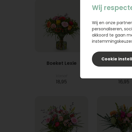
Wij respect
Wij en onze partner
personaliseren, soc
akkoord te gaan m
instemmingskeuzes 
Cookie instel
Boeket Lexie
Phlebod
Vanaf
18,95
16,95