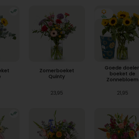
Goede doele
ket
Zomerboeket
boeket de
e
Quinty
Zonnebloem
23,95
21,95