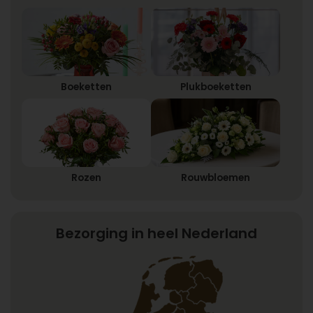
Boeketten
Plukboeketten
Rozen
Rouwbloemen
Bezorging in heel Nederland