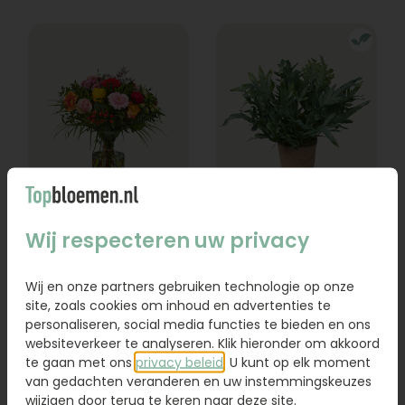
Boeket Lexie
Phlebodium
Wij respecteren uw privacy
Vanaf
18,95
16,95
Wij en onze partners gebruiken technologie op onze
site, zoals cookies om inhoud en advertenties te
Bestel
Bestel
personaliseren, social media functies te bieden en ons
websiteverkeer te analyseren. Klik hieronder om akkoord
te gaan met ons
privacy beleid
. U kunt op elk moment
van gedachten veranderen en uw instemmingskeuzes
wijzigen door terug te keren naar deze site.