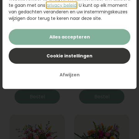
te gaan met ons
privacy beleid
. U kunt op elk moment
van gedachten veranderen en uw instemmingskeuzes
wijzigen door terug te keren naar deze site.
Alles accepteren
Cookie instellingen
Boeket Raya
Sanseveria
Afwijzen
31,95
19,95
Bestel
Bestel