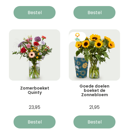
Bestel
Bestel
Goede doelen
Zomerboeket
boeket de
Quinty
Zonnebloem
23,95
21,95
Bestel
Bestel