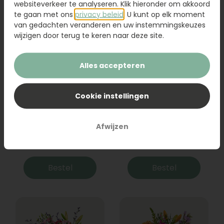
websiteverkeer te analyseren. Klik hieronder om akkoord
te gaan met ons
privacy beleid
. U kunt op elk moment
van gedachten veranderen en uw instemmingskeuzes
wijzigen door terug te keren naar deze site.
Alles accepteren
Cookie instellingen
Boeket Raya
Sanseveria
Afwijzen
31,95
19,95
Bestel
Bestel