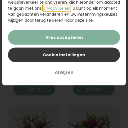
websiteverkeer te analyseren. Klik hieronder om akkoord
te gaan met ons
privacy beleid
. U kunt op elk moment
van gedachten veranderen en uw instemmingskeuzes
wijzigen door terug te keren naar deze site.
Alles accepteren
Cookie instellingen
Boeket Raya
Sanseveria
Afwijzen
31,95
19,95
Bestel
Bestel