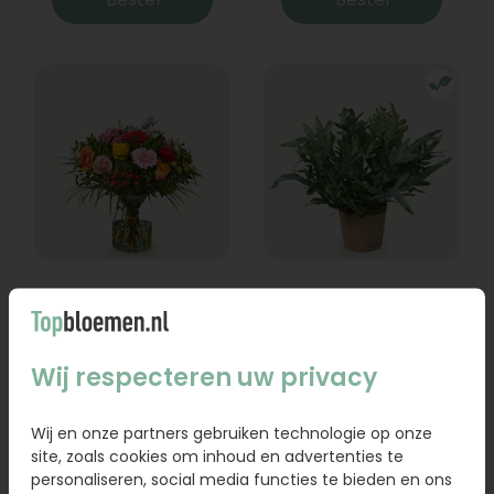
Boeket Lexie
Phlebodium
Vanaf
18,95
16,95
Wij respecteren uw privacy
Bestel
Bestel
Wij en onze partners gebruiken technologie op onze
site, zoals cookies om inhoud en advertenties te
personaliseren, social media functies te bieden en ons